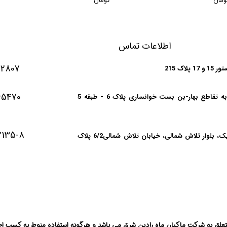
ومان
****** تومان
****** 
ا
طلاعات تماس
12807
اک 215
65470
دفتر تهران: خیابان سمیه نرسیده به تقاطع بهار-بن بست خوانساری پلاک 6 - طبقه 5
2135-8
کارخانه: شهرک صنعتی توس،فاز یک، بلوار تلاش شمالی، خیابان تلاش شمالی6/2 پلاک
ساعات کاری: از 8 صبح لغایت 15:00
علق به شرکت ماکیان ماه رادین شرق می باشد و هرگونه استفاده منوط به کسب اج