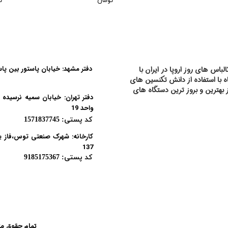
* تومان
* ت
دفتر مشهد: خیابان پاستور بین پاستور 15 و 17 پل
باس های روز اروپا در ایران با
اه با استفاده از دانش تکنسین های
​کد پستی: 9183775637
 بهترین و بروز ترین دستگاه های
 محصولات روز اروپا را با کیفیت
واحد 19
 ماکیماه تنها نماینده رسمی شرکت
های vemag,inject star,mainca,AlMI در ایران بوده و از سال 1384 اقدام به
​کد پستی: 1571837745
جات تولید سوسیس و کالباس ایران
د محصولاتی همچون ژامبون و
137
ه است از دیگر فعالیت های ماکیماه
​کد پستی: 9185175367
اهی و کارخانه ای می باشد.
تمام حقوق مت