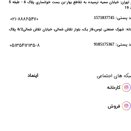
دفتر تهران: خیابان سمیه نرسیده به تقاطع بهار-بن بست خوانساری پلاک 6 - طبقه 5
19
 پستی: 1571837745
021-88865470
کارخانه: شهرک صنعتی توس،فاز یک، بلوار تلاش شمالی، خیابان تلاش شمالی6/2 پلاک
 پستی: 9185175367
05135412135-8
ساعات کاری: از 8 صبح لغایت 15:00
​اینماد
بکه های اجتماعی
​کارخانه
فروش