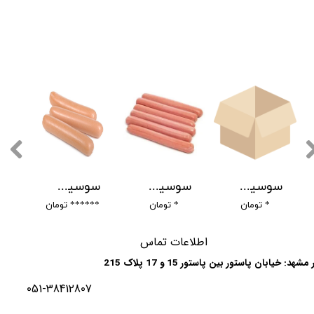
سوسیس خمیری -
سوسیس فرانک تهران
سوسیس فرانکفورتر ماکیماه - Frankfurt sausage
* تومان
* تومان
****** تومان
**
ا
طلاعات تماس
مشهد: خیابان پاستور بین پاستور 15 و 17 پلاک 215
 پستی: 9183775637
051-38412807