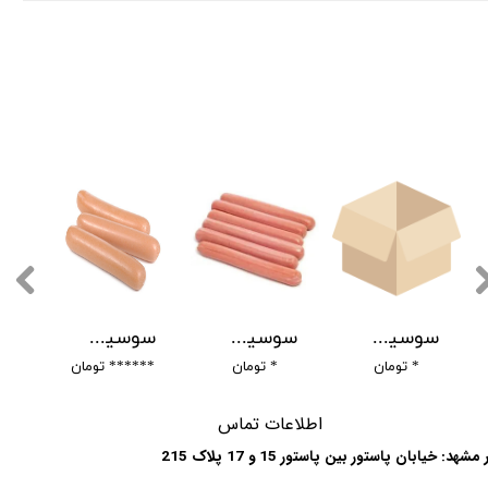
سوسیس خمیری -
سوسیس فرانک تهران
سوسیس فرانکفورتر ماکیماه - Frankfurt sausage
* تومان
* تومان
****** تومان
**
ا
طلاعات تماس
مشهد: خیابان پاستور بین پاستور 15 و 17 پلاک 215