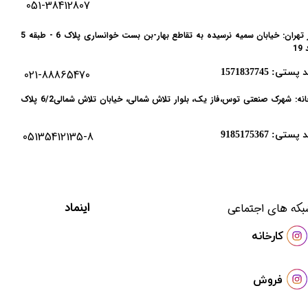
 پستی: 9183775637
051-38412807
دفتر تهران: خیابان سمیه نرسیده به تقاطع بهار-بن بست خوانساری پلاک 6 - طبقه 5
19
 پستی: 1571837745
021-88865470
کارخانه: شهرک صنعتی توس،فاز یک، بلوار تلاش شمالی، خیابان تلاش شمالی6/2 پلاک
 پستی: 9185175367
05135412135-8
ساعات کاری: از 8 صبح لغایت 15:00
​اینماد
بکه های اجتماعی
​کارخانه
فروش