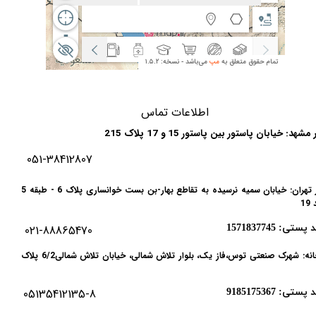
ا
طلاعات تماس
مشهد: خیابان پاستور بین پاستور 15 و 17 پلاک 215
 پستی: 9183775637
051-38412807
دفتر تهران: خیابان سمیه نرسیده به تقاطع بهار-بن بست خوانساری پلاک 6 - طبقه 5
19
 پستی: 1571837745
021-88865470
کارخانه: شهرک صنعتی توس،فاز یک، بلوار تلاش شمالی، خیابان تلاش شمالی6/2 پلاک
 پستی: 9185175367
05135412135-8